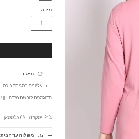
ורוד
מידה
1
תיאור
עליונית בסגירת רוכסן ב
הדוגמנית לובשת מידה 1 || גובה הדוגמנית 1.74
---
94% ויסקוזה || 6% אלסטאן
משלוח עד הבית עד 3 ימי ע