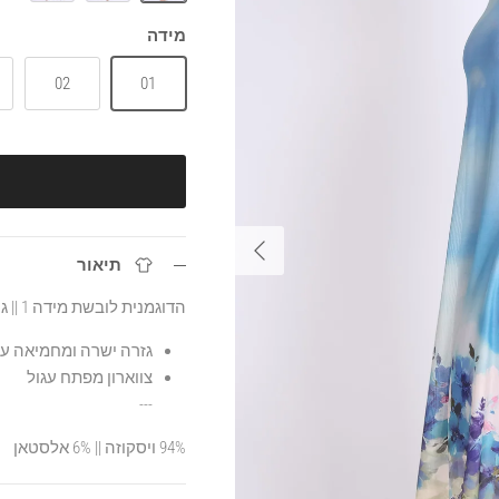
כחול
ירוק
כתום
מידה
02
01
הבא
תיאור
הדוגמנית לובשת מידה 1 || גובה הדוגמנית 1.70
גזרה ישרה ומחמיאה עם
צווארון מפתח עגול
---
94% ויסקוזה || 6% אלסטאן