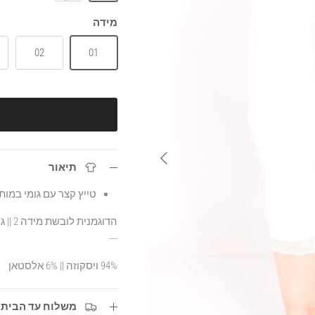
לבן
שחור
מידה
02
01
הבא
תיאור
טייץ קצר עם גומי במות
הדוגמנית לובשת מידה 2 || גובה הדוגמנית 1.70
---
94% ויסקוזה || 6% אלסטאן
משלוח עד הבית עד 3 ימי ע