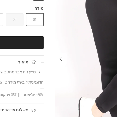
שחור
מידה
02
01
הבא
תיאור
טייץ נוח מבד מחטב של 
הדוגמנית לובשת מידה 2 || גובה הדוגמנית 1.70
---
60% פוליאסטר || 35% ויסקוזה || 5% אלסטאן
משלוח עד הבית עד 3 ימי ע