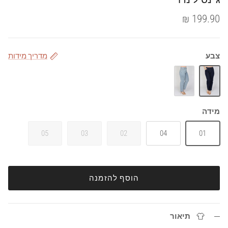
199.90 ₪
צבע
מדריך מידות
כחול 1
כחול 2
מידה
05
03
02
04
01
הוסף להזמנה
תיאור