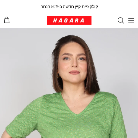
ילוג לתוכן
קולקציית קיץ חדשה ב-50% הנחה
עגלת 