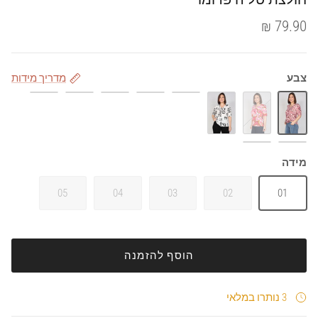
79.90 ₪
צבע
מדריך מידות
C
D
A
B
כחול
סגול
אדום
שחור
ירוק
ורוד
מידה
05
04
03
02
01
הוסף להזמנה
3 נותרו במלאי