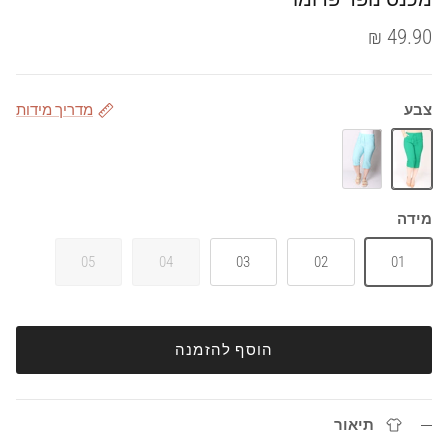
49.90 ₪
צבע
מדריך מידות
ירוק
טורקיז
מידה
05
04
03
02
01
הוסף להזמנה
תיאור