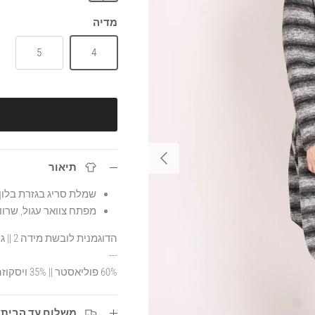
שחור
מדיה
5
4
הבא
תיאור
שמלת סריג בגזרת בלון
מפתח צוואר עגול, שרוו
הדוגמנית לובשת מידה 2 || גובה הדוגמנית 1.70
---
60% פוליאסטר || 35% ויסקוזה || 5% אלסטאן
משלוח עד הבית עד 3 ימי ע