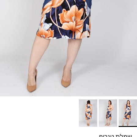
שמלת טנריף